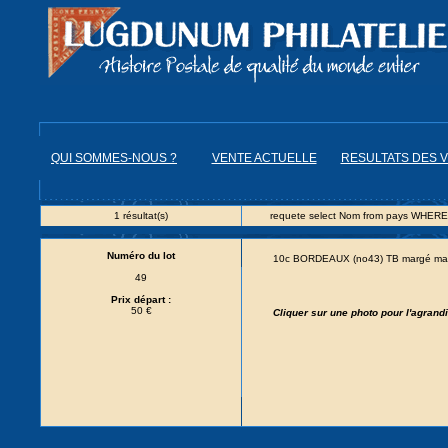
QUI SOMMES-NOUS ?
VENTE ACTUELLE
RESULTATS DES 
1 résultat(s)
requete select Nom from pays WHERE
Numéro du lot
10c BORDEAUX (no43) TB margé mais 
49
Prix départ :
50 €
Cliquer sur une photo pour l'agran