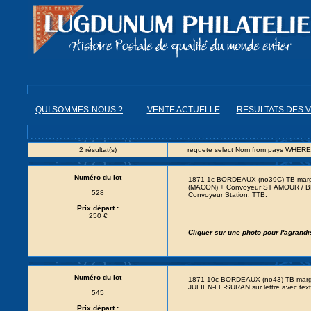
QUI SOMMES-NOUS ?
VENTE ACTUELLE
RESULTATS DES 
2 résultat(s)
requete select Nom from pays WHERE
Numéro du lot
1871 1c BORDEAUX (no39C) TB margé 
(MACON) + Convoyeur ST AMOUR / BES
528
Convoyeur Station. TTB.
Prix départ :
250 €
Cliquer sur une photo pour l'agrand
Numéro du lot
1871 10c BORDEAUX (no43) TB margé 
JULIEN-LE-SURAN sur lettre avec te
545
Prix départ :