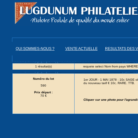
QUI SOMMES-NOUS ?
VENTE ACTUELLE
RESULTATS DES 
1 résultat(s)
requete select Nom from pays WHERE
Numéro du lot
1er JOUR - 1 MAI 1878 : 10c SAGE 
du nouveau tarif € 10c. RARE. TTB.
590
Prix départ :
70 €
Cliquer sur une photo pour l'agrand