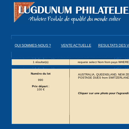
QUI SOMMES-NOUS ?
VENTE ACTUELLE
RESULTATS DES 
1 résultat(s)
requete select Nom from pays WHERE
Numéro du lot
AUSTRALIA, QUEENSLAND, NEW ZEALAN
POSTAGE DUES from SWITZERLAND 
990
Prix départ :
100 €
Cliquer sur une photo pour l'agrand